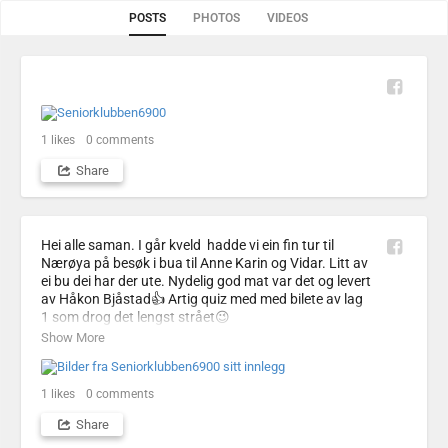
POSTS
PHOTOS
VIDEOS
1
likes
0
comments
Share
Hei alle saman. I går kveld  hadde vi ein fin tur til 
Nærøya på besøk i bua til Anne Karin og Vidar. Litt av 
ei bu dei har der ute. Nydelig god mat var det og levert 
av Håkon Bjåstad👍 Artig quiz med med bilete av lag 
1 som drog det lengst strået😉

Her er nokre bileter fra kvelden. Mange takk til 
Show More
vertskapet for ein fin kveld😊
1
likes
0
comments
Share